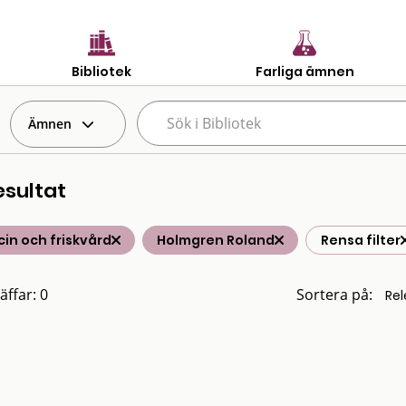
Bibliotek
Farliga ämnen
Ämnen
esultat
in och friskvård
Holmgren Roland
Rensa filter
äffar: 0
Sortera på: