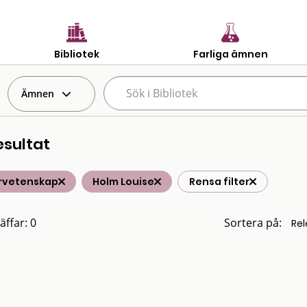
Bibliotek
Farliga ämnen
Ämnen
esultat
rvetenskap
Holm Louise
Rensa filter
äffar: 0
Sortera på: