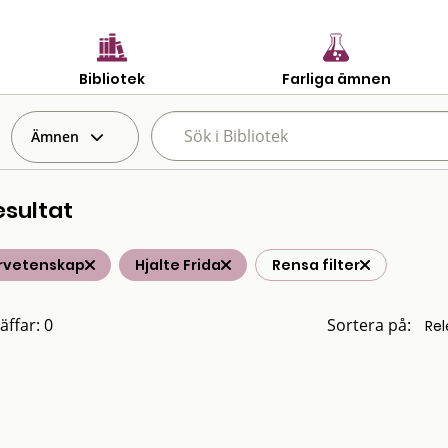
Bibliotek
Farliga ämnen
Ämnen
esultat
rvetenskap
Hjalte Frida
Rensa filter
äffar: 0
Sortera på: