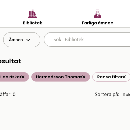
Bibliotek
Farliga ämnen
Ämnen
esultat
ilda risker
Hermodsson Thomas
Rensa filter
äffar: 0
Sortera på: