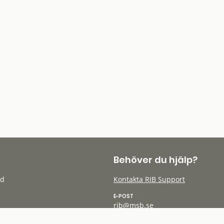
Behöver du hjälp?
öd
Kontakta RIB Support
E-POST
rib@msb.se