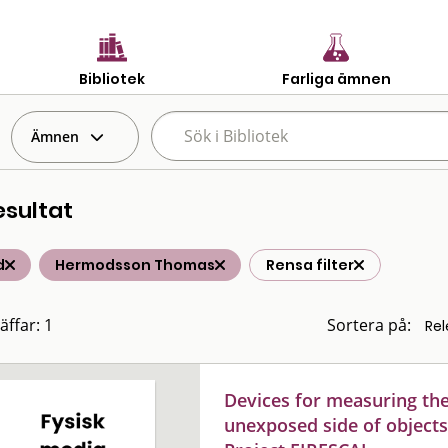
Bibliotek
Farliga ämnen
Ämnen
esultat
d
Hermodsson Thomas
Rensa filter
äffar: 1
Sortera på:
Devices for measuring the
unexposed side of objects