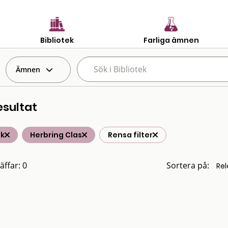
Bibliotek
Farliga ämnen
Ämnen
esultat
ik
Herbring Clas
Rensa filter
äffar: 0
Sortera på: