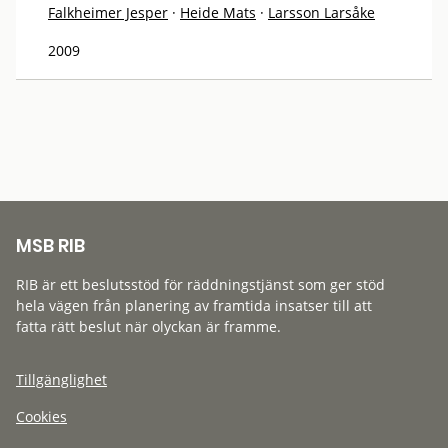
Falkheimer Jesper
·
Heide Mats
·
Larsson Larsåke
2009
MSB RIB
RIB är ett beslutsstöd för räddningstjänst som ger stöd
hela vägen från planering av framtida insatser till att
fatta rätt beslut när olyckan är framme.
Tillgänglighet
Cookies