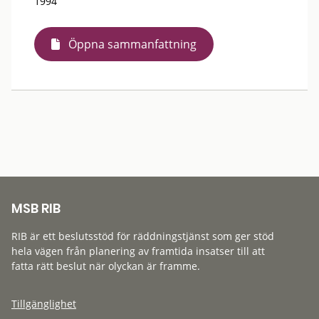
1994
Öppna sammanfattning
MSB RIB
RIB är ett beslutsstöd för räddningstjänst som ger stöd
hela vägen från planering av framtida insatser till att
fatta rätt beslut när olyckan är framme.
Tillgänglighet