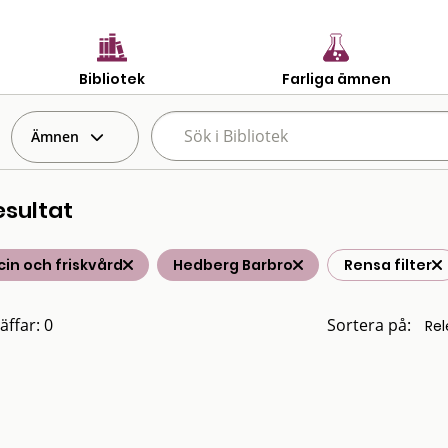
Bibliotek
Farliga ämnen
Ämnen
esultat
in och friskvård
Hedberg Barbro
Rensa filter
äffar: 0
Sortera på: