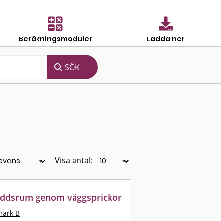
Beräkningsmoduler
Ladda ner
Visa antal:
kyddsrum genom väggsprickor
ark B