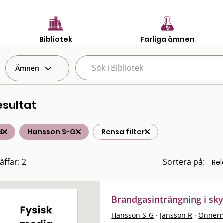
Bibliotek
Farliga ämnen
Ämnen
esultat
d
Hansson S-G
Rensa filter
äffar: 2
Sortera på:
Brandgasinträngning i s
Hansson S-G
·
Jansson R
·
Onnerm