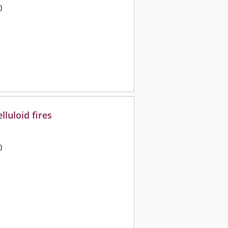
)
lluloid fires
)