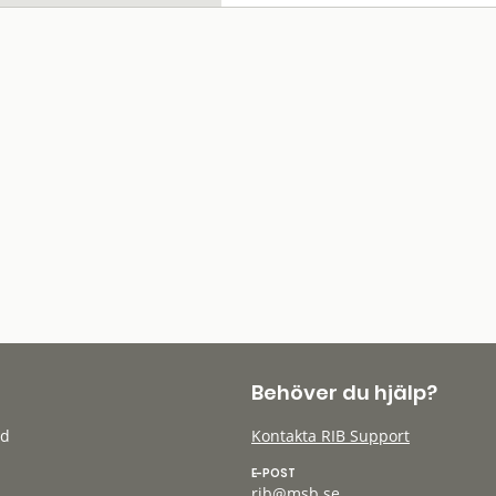
Behöver du hjälp?
öd
Kontakta RIB Support
E-POST
rib@msb.se