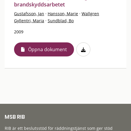
brandskyddsarbetet
Gustafsson, Jan
·
Hansson, Marie
·
Wallgren
Gyllentri, Maria
·
Sundblad, Bo
2009
Öppna dokument
MSB RIB
RIB är ett beslutsstöd för räddningstjänst som ger stöd