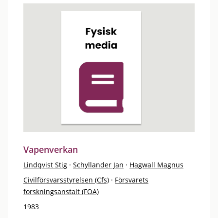
Vapenverkan
Lindqvist Stig
·
Schyllander Jan
·
Hagwall Magnus
Civilförsvarsstyrelsen (Cfs)
·
Försvarets
forskningsanstalt (FOA)
1983