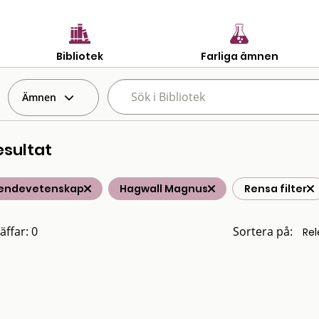
Bibliotek
Farliga ämnen
Ämnen
esultat
endevetenskap
Hagwall Magnus
Rensa filter
äffar: 0
Sortera på: