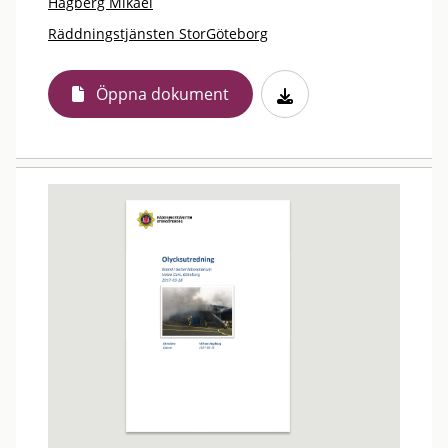
Hagberg Mikael
Räddningstjänsten StorGöteborg
Öppna dokument