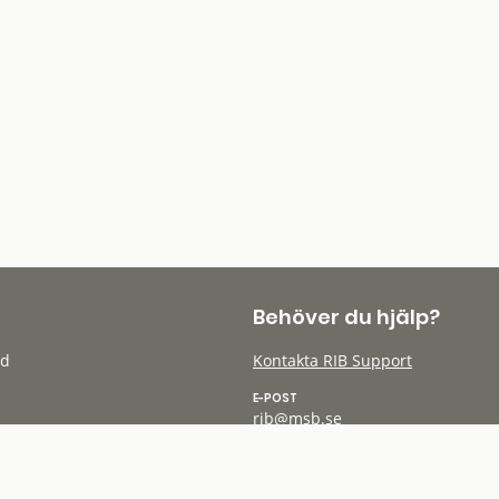
Behöver du hjälp?
öd
Kontakta RIB Support
E-POST
rib@msb.se