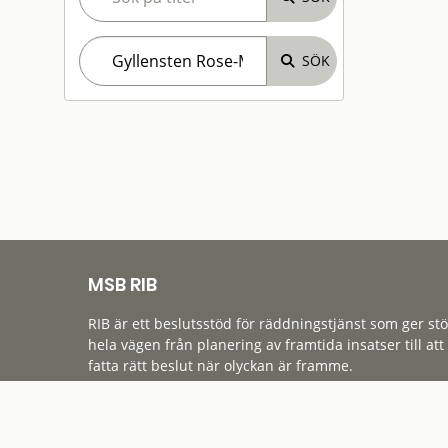
MSB RIB
RIB är ett beslutsstöd för räddningstjänst som ger st
hela vägen från planering av framtida insatser till att
fatta rätt beslut när olyckan är framme.
Tillgänglighet
Cookies