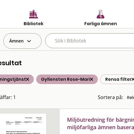
Bibliotek
Farliga ämnen
Ämnen
esultat
ningstjänst
Gyllensten Rose-Mari
Rensa filter
äffar: 1
Sortera på:
Miljöutredning för bärgni
miljöfarliga ämnen basera