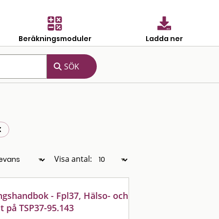
Beräkningsmoduler
Ladda ner
Visa antal:
ngshandbok - Fpl37, Hälso- och
t på TSP37-95.143