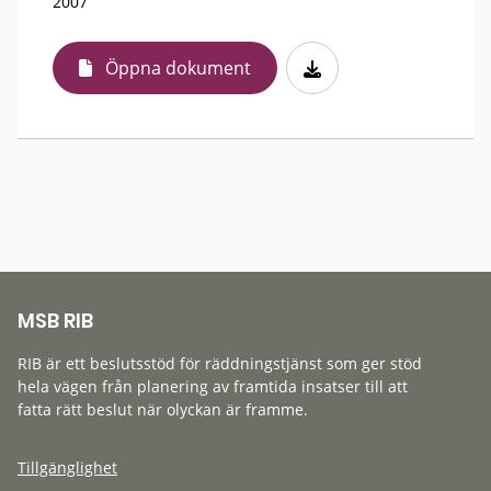
2007
Öppna dokument
MSB RIB
RIB är ett beslutsstöd för räddningstjänst som ger stöd
hela vägen från planering av framtida insatser till att
fatta rätt beslut när olyckan är framme.
Tillgänglighet