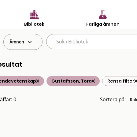
Bibliotek
Farliga ämnen
Ämnen
esultat
endevetenskap
Gustafsson, Tora
Rensa filter
äffar: 0
Sortera på: