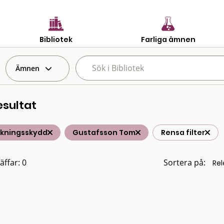
Bibliotek
Farliga ämnen
Ämnen
esultat
lkningsskydd
Gustafsson Tom
Rensa filter
äffar: 0
Sortera på: