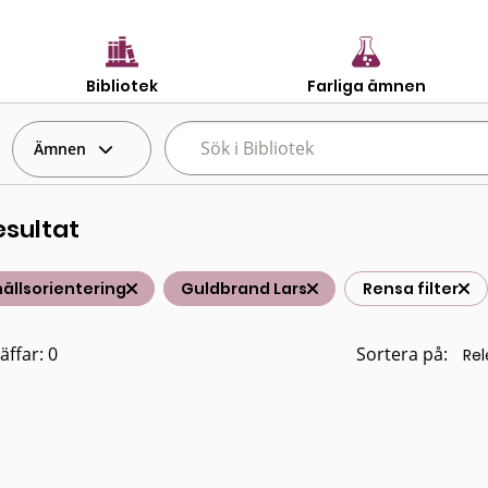
Bibliotek
Farliga ämnen
Ämnen
esultat
ällsorientering
Guldbrand Lars
Rensa filter
äffar: 0
Sortera på: