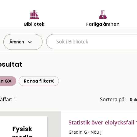
Bibliotek
Farliga ämnen
Ämnen
esultat
in G
Rensa filter
äffar: 1
Sortera på:
Statistik över elolycksfall
Gradin G
·
Nöu J