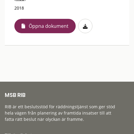
2018
Öppna dokument
MSB RIB
RIB är ett beslutsstöd för räddningstjänst som ger stöd
hela vägen från planering av framtida insatser till att
fatta rätt beslut när olyckan är framme.