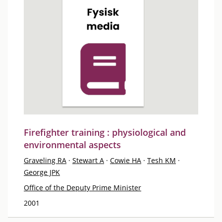
Firefighter training : physiological and
environmental aspects
Graveling RA
·
Stewart A
·
Cowie HA
·
Tesh KM
·
George JPK
Office of the Deputy Prime Minister
2001