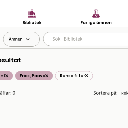
Bibliotek
Farliga ämnen
Ämnen
esultat
änt
Frick, Paavo
Rensa filter
äffar: 0
Sortera på: