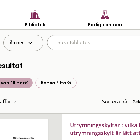
Bibliotek
Farliga ämnen
Ämnen
esultat
son Ellinor
Rensa filter
äffar: 2
Sortera på:
Utrymningsskyltar : vilka
utrymningsskylt är lätt att