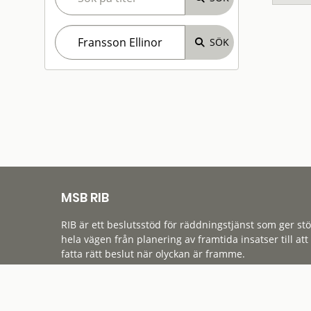
MSB RIB
RIB är ett beslutsstöd för räddningstjänst som ger st
hela vägen från planering av framtida insatser till att
fatta rätt beslut när olyckan är framme.
Tillgänglighet
Cookies