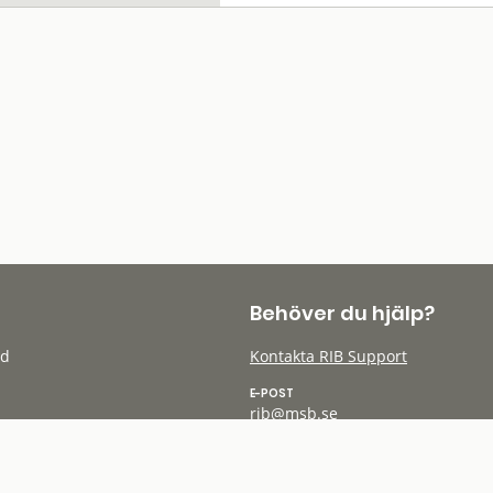
Behöver du hjälp?
öd
Kontakta RIB Support
E-POST
rib@msb.se