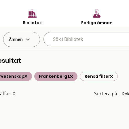
Bibliotek
Farliga ämnen
Ämnen
esultat
rvetenskap
Frankenberg L
Rensa filter
äffar: 0
Sortera på: