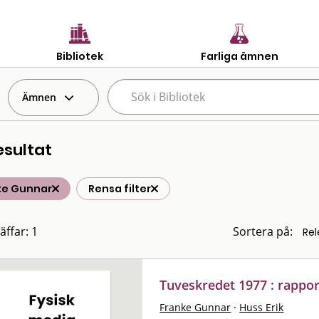
Bibliotek
Farliga ämnen
Ämnen
esultat
ke Gunnar
Rensa filter
äffar: 1
Sortera på:
Tuveskredet 1977 : rapp
Franke Gunnar
·
Huss Erik