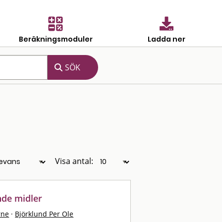
Beräkningsmoduler
Ladda ner
Visa antal:
nde midler
rne
·
Björklund Per Ole