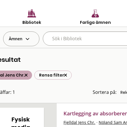
Bibliotek
Farliga ämnen
Ämnen
esultat
dal Jens Chr.
Rensa filter
äffar: 1
Sortera på:
Kartlegging av absorbere
Fjelldal Jens Chr.
·
Nöland Sam A