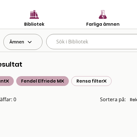
Bibliotek
Farliga ämnen
Ämnen
esultat
änt
Fendel Elfriede M
Rensa filter
äffar: 0
Sortera på: