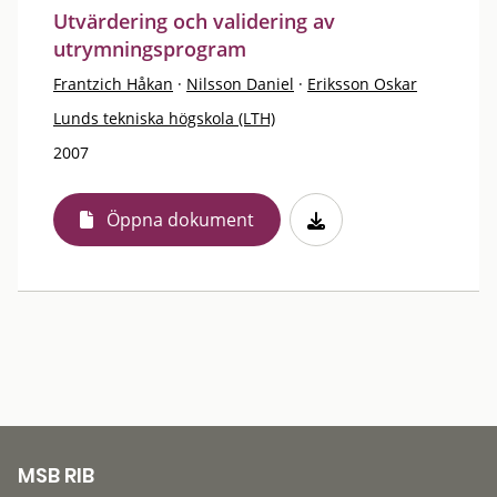
Utvärdering och validering av
utrymningsprogram
Frantzich Håkan
·
Nilsson Daniel
·
Eriksson Oskar
Lunds tekniska högskola (LTH)
2007
Öppna dokument
MSB RIB