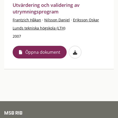
Utvärdering och validering av
utrymningsprogram
Frantzich Håkan
·
Nilsson Daniel
·
Eriksson Oskar
Lunds tekniska högskola (LTH)
2007
Öppna dokument
MSB RIB