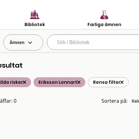
Bibliotek
Farliga ämnen
Ämnen
esultat
ilda risker
Eriksson Lennart
Rensa filter
äffar: 0
Sortera på: