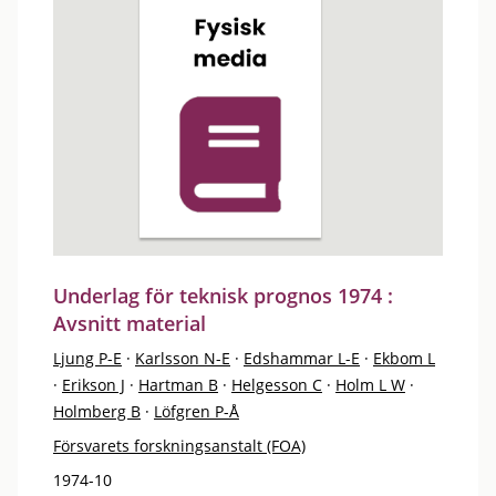
Underlag för teknisk prognos 1974 :
Avsnitt material
Ljung P-E
·
Karlsson N-E
·
Edshammar L-E
·
Ekbom L
·
Erikson J
·
Hartman B
·
Helgesson C
·
Holm L W
·
Holmberg B
·
Löfgren P-Å
Försvarets forskningsanstalt (FOA)
1974-10