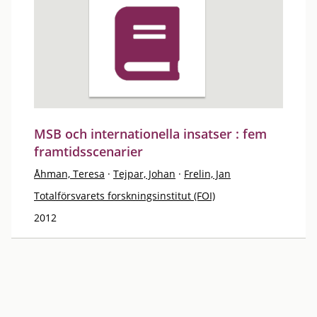
MSB och internationella insatser : fem
framtidsscenarier
Åhman, Teresa
·
Tejpar, Johan
·
Frelin, Jan
Totalförsvarets forskningsinstitut (FOI)
2012