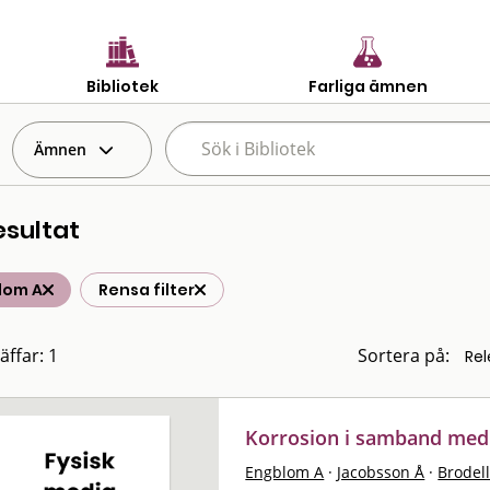
Bibliotek
Farliga ämnen
Ämnen
esultat
lom A
Rensa filter
äffar: 1
Sortera på:
Korrosion i samband med
Engblom A
·
Jacobsson Å
·
Brodell