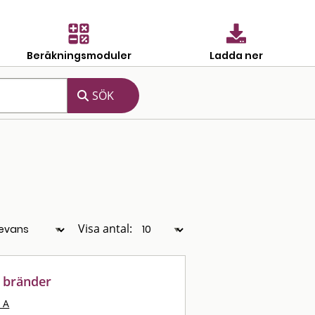
Beräkningsmoduler
Ladda ner
Visa antal:
 bränder
 A