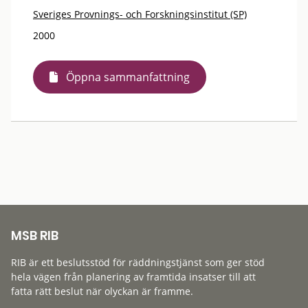
Sveriges Provnings- och Forskningsinstitut (SP)
2000
Öppna sammanfattning
MSB RIB
RIB är ett beslutsstöd för räddningstjänst som ger stöd
hela vägen från planering av framtida insatser till att
fatta rätt beslut när olyckan är framme.