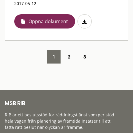
2017-05-12
Öppna dokument
1
2
3
MSB RIB
RIB är ett beslutsstöd för räddningstjänst som ger stöd
hela vägen från planering av framtida insatser till att
fatta rätt beslut när olyckan är framme.