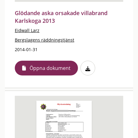
Glödande aska orsakade villabrand
Karlskoga 2013
Eidwall Larz
Bergslagens räddningstjänst
2014-01-31
Öppna dokument