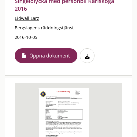
Singelolycka med personbil Karlskoga
2016
Eidwall Larz
Bergslagens räddningstjänst
2016-10-05
Öppna dokument