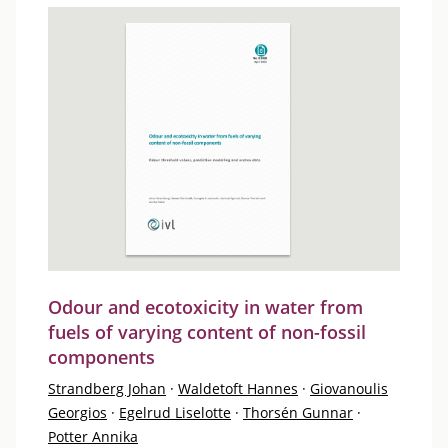
Odour and ecotoxicity in water from
fuels of varying content of non-fossil
components
Strandberg Johan
·
Waldetoft Hannes
·
Giovanoulis
Georgios
·
Egelrud Liselotte
·
Thorsén Gunnar
·
Potter Annika