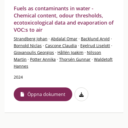
Fuels as contaminants in water -
Chemical content, odour thresholds,
ecotoxicological data and evaporation of
VOC:s to air
Strandberg Johan
·
Abdalal Omar
·
Backlund Arvid
·
Bornold Niclas
·
Cascone Claudia
·
Egelrud Liselott
·
Giovanoulis Georgios
·
Hållén Joakim
·
Nilsson
Martin
·
Potter Annika
·
Thorsén Gunnar
·
Waldetoft
Hannes
2024
Öppna dokument