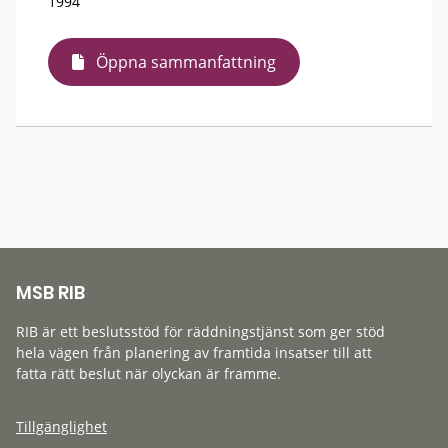
1994
Öppna sammanfattning
MSB RIB
RIB är ett beslutsstöd för räddningstjänst som ger stöd
hela vägen från planering av framtida insatser till att
fatta rätt beslut när olyckan är framme.
Tillgänglighet