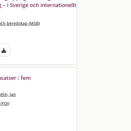
– i Sverige och internationellt
och beredskap (MSB)
nsatser : fem
relin, Jan
 (FOI)