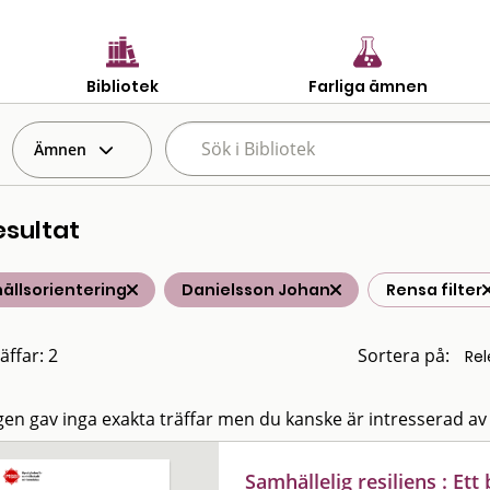
Bibliotek
Farliga ämnen
Ämnen
esultat
ällsorientering
Danielsson Johan
Rensa filter
äffar: 2
Sortera på:
en gav inga exakta träffar men du kanske är intresserad av
Samhällelig resiliens : Et