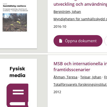
utveckling och användning 
Bergström, Johan
Myndigheten för samhällsskydd 
2016-10
Öppna dokument
MSB och internationella i
framtidsscenarier
Åhman, Teresa
·
Tejpar, Johan
·
F
Totalförsvarets forskningsinstitut
2012