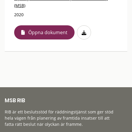
(MSB)
2020
Öppna dokument
MSB RIB
RIB är ett beslutsstöd för räddningstjänst som ger stöd
hela vägen från planering av framtida insatser till att
fatta rätt beslut när olyckan är framme.