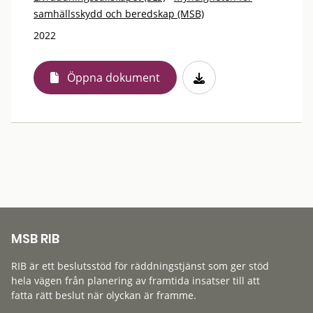
samhällsskydd och beredskap (MSB)
2022
Öppna dokument
MSB RIB
RIB är ett beslutsstöd för räddningstjänst som ger stöd
hela vägen från planering av framtida insatser till att
fatta rätt beslut när olyckan är framme.