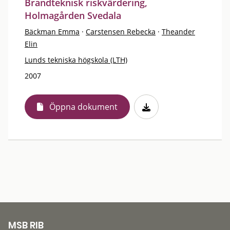
Brandteknisk riskvärdering,
Holmagården Svedala
Bäckman Emma
·
Carstensen Rebecka
·
Theander
Elin
Lunds tekniska högskola (LTH)
2007
Öppna dokument
MSB RIB