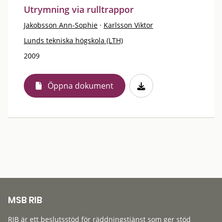
Utrymning via rulltrappor
Jakobsson Ann-Sophie
·
Karlsson Viktor
Lunds tekniska högskola (LTH)
2009
Öppna dokument
MSB RIB
RIB är ett beslutsstöd för räddningstjänst som ger stöd