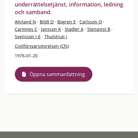
underrättelsetjänst, information, ledning
och samband.
Ahrland N
·
Bildt D
·
Bogren E
·
Carlsson O
·
Carmnes C
·
Jansson K
·
Stadler A
·
Stenqvist B
·
Svensson J-E
·
Thulstrup J
Civilförsvarsstyrelsen (Cfs)
1976-01-20
Öppna sammanfattning