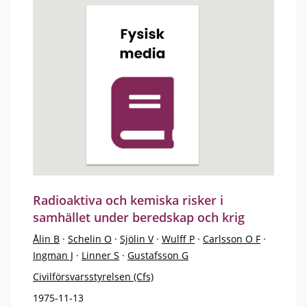
Radioaktiva och kemiska risker i
samhället under beredskap och krig
Ålin B
·
Schelin O
·
Sjölin V
·
Wulff P
·
Carlsson O F
·
Ingman J
·
Linner S
·
Gustafsson G
Civilförsvarsstyrelsen (Cfs)
1975-11-13