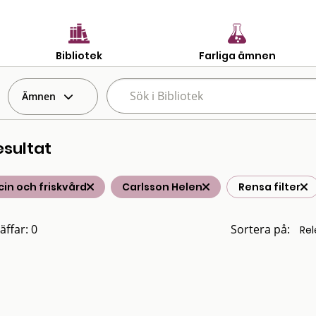
Bibliotek
Farliga ämnen
Ämnen
esultat
in och friskvård
Carlsson Helen
Rensa filter
äffar: 0
Sortera på: