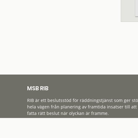
MSB RIB
RIB är ett beslutsstöd för räddningstjänst som ger st
hela vägen från planering av framtida insatser till att
fatta rätt beslut när olyckan är framme.
Tillgänglighet
Cookies