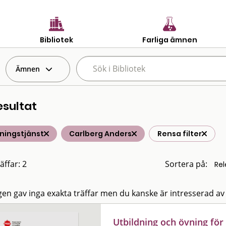
Bibliotek
Farliga ämnen
Ämnen
esultat
ningstjänst
Carlberg Anders
Rensa filter
äffar: 2
Sortera på:
en gav inga exakta träffar men du kanske är intresserad av
Utbildning och övning för 