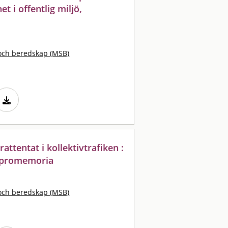
et i offentlig miljö,
och beredskap (MSB)
ttentat i kollektivtrafiken :
ö, promemoria
och beredskap (MSB)