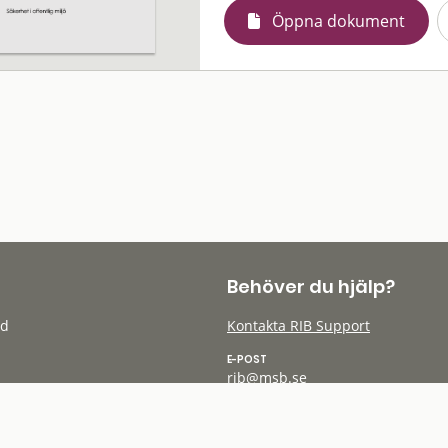
Öppna dokument
Behöver du hjälp?
öd
Kontakta RIB Support
E-POST
rib@msb.se