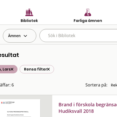
Bibliotek
Farliga ämnen
Ämnen
esultat
n, Lars
Rensa filter
äffar: 6
Sortera på:
Brand i förskola begräns
Hudiksvall 2018