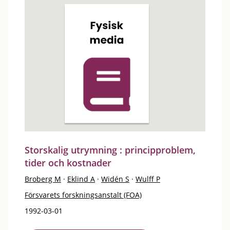
Storskalig utrymning : principproblem,
tider och kostnader
Broberg M
·
Eklind A
·
Widén S
·
Wulff P
Försvarets forskningsanstalt (FOA)
1992-03-01