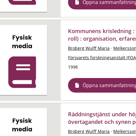
Öppna sammanfattnin
Kommunens krisledning :
roll) : organisation, erfa
Broberg Wulff Maria
·
Melkersso
Försvarets forskningsanstalt (FOA
1998
Öppna sammanfattnin
Räddningstjänst under hö
övertagandet och synen p
Broberg Wulff Maria
·
Melkersso