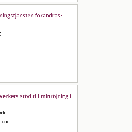
ingstjänsten förändras?
r
)
erkets stöd till minröjning i
t
arin
 (FOI)