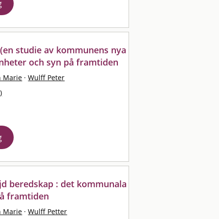
g
 (en studie av kommunens nya
renheter och syn på framtiden
n Marie
·
Wulff Peter
)
g
jd beredskap : det kommunala
å framtiden
n Marie
·
Wulff Petter