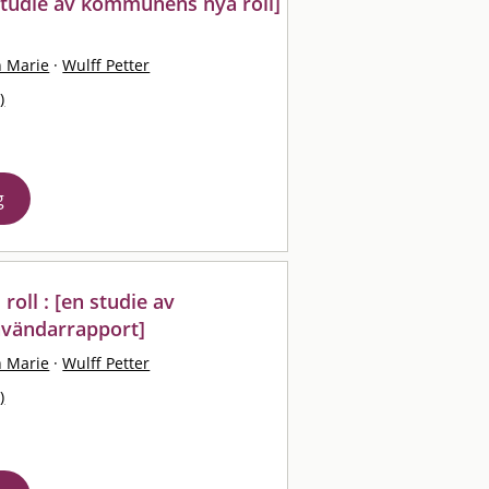
n studie av kommunens nya roll]
n Marie
·
Wulff Petter
)
g
ll : [en studie av
nvändarrapport]
n Marie
·
Wulff Petter
)