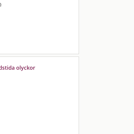
)
dstida olyckor