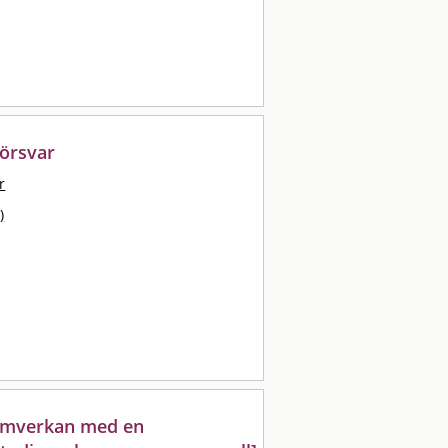
försvar
r
)
amverkan med en