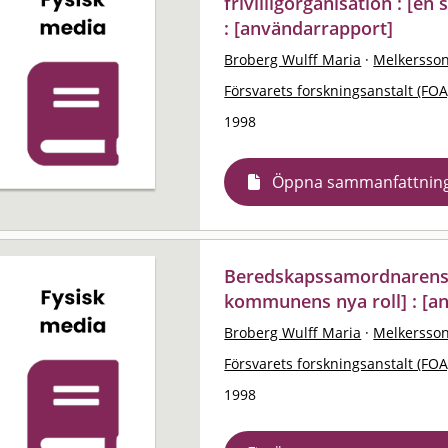
frivilligorganisation : [e
: [användarrapport]
Broberg Wulff Maria
·
Melkersso
Försvarets forskningsanstalt (FOA
1998
Öppna sammanfattnin
Beredskapssamordnarens ro
kommunens nya roll] : [a
Broberg Wulff Maria
·
Melkersso
Försvarets forskningsanstalt (FOA
1998