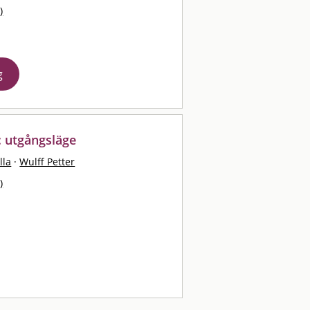
)
g
: utgångsläge
lla
·
Wulff Petter
)