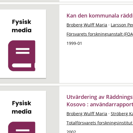
Kan den kommunala räddn
Broberg Wulff Maria
·
Larsson Pe
Försvarets forskningsanstalt (FOA
1999-01
Utvärdering av Räddningsv
Kosovo : användarrappor
Broberg Wulff Maria
·
Ströberg K
Totalförsvarets forskningsinstitut
2002