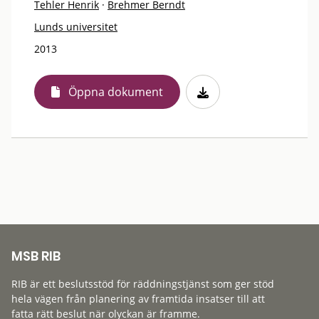
Tehler Henrik
·
Brehmer Berndt
Lunds universitet
2013
Öppna dokument
MSB RIB
RIB är ett beslutsstöd för räddningstjänst som ger stöd
hela vägen från planering av framtida insatser till att
fatta rätt beslut när olyckan är framme.